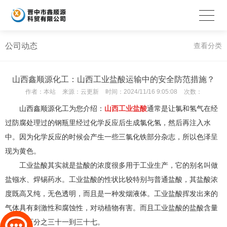
公司动态
查看分类
山西鑫顺源化工：山西工业盐酸运输中的安全防范措施？
作者：
本站
来源：
云更新
时间：
2024/11/16 9:05:08
次数：
山西鑫顺源化工为您介绍：
山西工业盐酸
通常是让氯和氢气在经
过防腐处理过的钢瓶里经过化学反应后生成氯化氢，然后再注入水
中。因为化学反应的时候会产生一些三氯化铁部分杂志，所以色泽呈
现为黄色。
工业盐酸其实就是盐酸的浓度很多用于工业生产，它的别名叫做
盐镪水、焊锡药水。工业盐酸的性状比较特别与普通盐酸，其盐酸浓
度既高又纯，无色透明，而且是一种发烟液体。工业盐酸挥发出来的
气体具有刺激性和腐蚀性，对动植物有害。而且工业盐酸的盐酸含量
达到了百分之三十一到三十七。