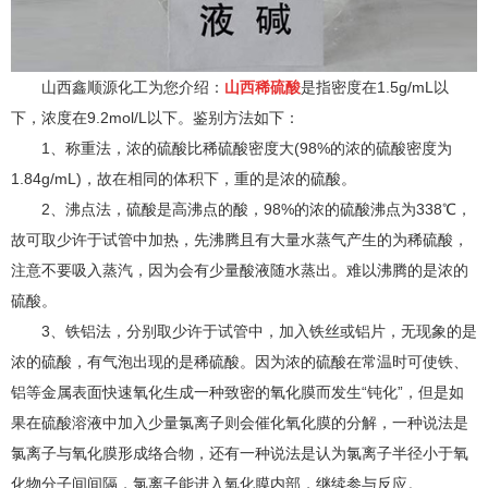
山西鑫顺源化工为您介绍：
山西稀硫酸
是指密度在1.5g/mL以
下，浓度在9.2mol/L以下。鉴别方法如下：
1、称重法，浓的硫酸比稀硫酸密度大(98%的浓的硫酸密度为
1.84g/mL)，故在相同的体积下，重的是浓的硫酸。
2、沸点法，硫酸是高沸点的酸，98%的浓的硫酸沸点为338℃，
故可取少许于试管中加热，先沸腾且有大量水蒸气产生的为稀硫酸，
注意不要吸入蒸汽，因为会有少量酸液随水蒸出。难以沸腾的是浓的
硫酸。
3、铁铝法，分别取少许于试管中，加入铁丝或铝片，无现象的是
浓的硫酸，有气泡出现的是稀硫酸。因为浓的硫酸在常温时可使铁、
铝等金属表面快速氧化生成一种致密的氧化膜而发生“钝化”，但是如
果在硫酸溶液中加入少量氯离子则会催化氧化膜的分解，一种说法是
氯离子与氧化膜形成络合物，还有一种说法是认为氯离子半径小于氧
化物分子间间隔，氯离子能进入氧化膜内部，继续参与反应。