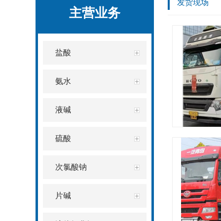
发货现场
主营业务
盐酸
氨水
液碱
硫酸
次氯酸钠
片碱