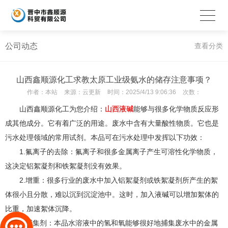
公司动态
查看分类
山西鑫顺源化工求教太原工业级氨水的储存注意事项？
作者：
本站
来源：
云更新
时间：
2025/4/13 9:06:36
次数：
山西鑫顺源化工为您介绍：
山西液碱
能够与很多化学物质反应形
成其他成分。它有着广泛的用途。废水中含有大量酸性物质。它也是
污水处理领域的常用试剂。本品可在污水处理中发挥以下功效：
1.氟离子的去除：氟离子和很多金属离子产生可溶性化学物质，
这决定铝絮凝剂和铁絮凝剂没有效果。
2.增重：很多行业的废水中加入铝絮凝剂或铁絮凝剂所产生的絮
体很小且分散，难以沉到沉淀池中。这时，加入液碱可以增加絮体的
比重，加速絮体沉降。
3.捕集剂：本品水溶液中的氢和氧能够很好地捕集废水中的金属