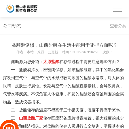
公司动态
查看分类
鑫顺源谈谈，山西盐酸在生活中能用于哪些方面呢？
作者：
本站
来源：
云更新
时间：
2026/2/6 9:04:51
次数：
鑫顺源为您介绍：
太原盐酸
在存储过程中需要注意哪些方面？
一，盐酸易挥发，应密闭保存。如果盐酸泄露，其中的氯化氢会
挥发到空气中，与空气中的水形成较高浓度的盐酸水溶液，对人体的
眼睛，皮肤进行腐蚀。长期与空气中的盐酸直接接触，会导致鼻炎，
气管炎等疾病。不仅危害人体健康，挥发的盐酸还会腐蚀周围的金属
物品，造成仪器损坏。
二，盐酸储存的温度不得高于三十摄氏度，湿度不得高于85%。
三，
山西盐酸厂家
储存区应配备应急泄露装置，很大程度的减少
人员伤亡和经济损失。对盐酸的储存人员进行安全培训，掌握基本的