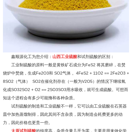
鑫顺源化工为您介绍：
山西工业硫酸
和试剂硫酸的区别：
工业制硫酸的原料一般是黄铁矿石成分为FeS2 将其磨碎，在焚
烧炉中焚烧，生成Fe2O3和 SO2气体 。4FeS2 + 11O2 == 2Fe2O3 +
8SO2（气体） SO2在催化剂存在（一般为V2O5）的情况下继续氧
化成SO32SO2 + O2 == 2SO3SO3用水吸收，就可生成硫酸。可想而
知这个进程会有多少可能搀和各种杂质。
试剂硫酸的制造和工业硫酸不一样，它可以由工业硫酸在石英器
皿中加热蒸馏制得，因此其间不含杂质，因为制造会耗费更多的动
力，因此价格也更贵一些。
太原试剂硫酸
的纯度高，杂质含量几乎为零，主要是用来做化学