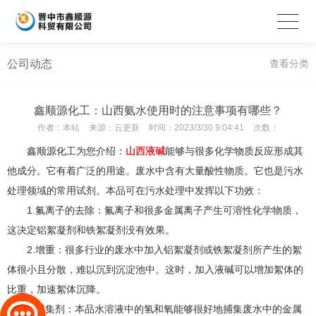
公司动态
查看分类
鑫顺源化工：山西氨水使用时的注意事项有哪些？
作者：
本站
来源：
云更新
时间：
2023/3/30 9:04:41
次数：
鑫顺源化工为您介绍：
山西液碱
能够与很多化学物质反应形成其
他成分。它有着广泛的用途。废水中含有大量酸性物质。它也是污水
处理领域的常用试剂。本品可在污水处理中发挥以下功效：
1.氟离子的去除：氟离子和很多金属离子产生可溶性化学物质，
这决定铝絮凝剂和铁絮凝剂没有效果。
2.增重：很多行业的废水中加入铝絮凝剂或铁絮凝剂所产生的絮
体很小且分散，难以沉到沉淀池中。这时，加入液碱可以增加絮体的
比重，加速絮体沉降。
3.捕集剂：本品水溶液中的氢和氧能够很好地捕集废水中的金属