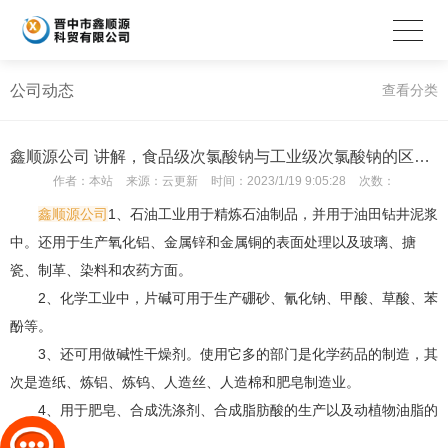
公司动态
查看分类
鑫顺源公司 讲解，食品级次氯酸钠与工业级次氯酸钠的区别？
作者：
本站
来源：
云更新
时间：
2023/1/19 9:05:28
次数：
鑫顺源公司
1、石油工业用于精炼石油制品，并用于油田钻井泥浆
中。还用于生产氧化铝、金属锌和金属铜的表面处理以及玻璃、搪
瓷、制革、染料和农药方面。
2、化学工业中，片碱可用于生产硼砂、氰化钠、甲酸、草酸、苯
酚等。
3、还可用做碱性干燥剂。使用它多的部门是化学药品的制造，其
次是造纸、炼铝、炼钨、人造丝、人造棉和肥皂制造业。
4、用于肥皂、合成洗涤剂、合成脂肪酸的生产以及动植物油脂的
精炼。