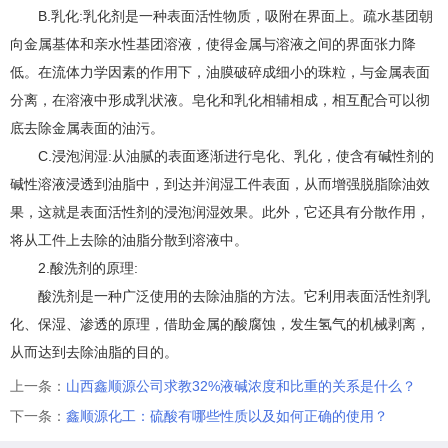
B.乳化:乳化剂是一种表面活性物质，吸附在界面上。疏水基团朝
向金属基体和亲水性基团溶液，使得金属与溶液之间的界面张力降
低。在流体力学因素的作用下，油膜破碎成细小的珠粒，与金属表面
分离，在溶液中形成乳状液。皂化和乳化相辅相成，相互配合可以彻
底去除金属表面的油污。
C.浸泡润湿:从油腻的表面逐渐进行皂化、乳化，使含有碱性剂的
碱性溶液浸透到油脂中，到达并润湿工件表面，从而增强脱脂除油效
果，这就是表面活性剂的浸泡润湿效果。此外，它还具有分散作用，
将从工件上去除的油脂分散到溶液中。
2.酸洗剂的原理:
酸洗剂是一种广泛使用的去除油脂的方法。它利用表面活性剂乳
化、保湿、渗透的原理，借助金属的酸腐蚀，发生氢气的机械剥离，
从而达到去除油脂的目的。
上一条：
山西鑫顺源公司求教32%液碱浓度和比重的关系是什么？
下一条：
鑫顺源化工：硫酸有哪些性质以及如何正确的使用？