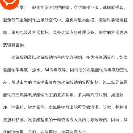
具（半面罩），戴化学安全防护眼镜，穿防腐作业服，戴橡胶手套。
避免蒸气走漏到作业场所空气中。避免与酸类触摸。搬运时要轻装轻
卸，避免包装
及容器损坏。装备走漏应急处理设备。倒空的容器也许
残留有害物。
次氯酸钠及以次氯酸钠为主的复方制剂。多为液体消毒剂，如次
氯酸钠消毒液、漂水、84消毒液等。因纯洁的次氯酸钠消毒液稳定性
差，所以市售的含氯消毒液多为次氯酸钠的复配制剂。以二氯异氰尿
酸钠或三氯异氰尿酸钠为主的复方制剂。多为粉剂或片剂。如速效
净、消毒粉、键之素等。次氯酸钠放出的可导致流泪、咳嗽，并剌激
皮服和黏膜。次氯酸盐类的干粉或溶液入眼内可导致烧伤。因而，操
作时请慎重。总归，在使用时一定要注意安全。