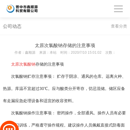
公司动态
查看分类
太原次氯酸钠存储的注意事项
作者：
鑫顺源
来源：
本站
时间：
2020/7/10 15:01:02
次数：
太原次氯酸钠
存储的注意事项
次氯酸钠贮存注意事项： 贮存于阴凉、通风的仓库。远离火种、
热源。库温不宜超过30℃。应与酸类分开寄存，切忌混储。储区应备
有走漏应急处理设备和适宜的收容资料。
次氯酸钠操作注意事项： 密闭操作，全部通风。操作人员有必要
经过专门训练，严格遵守操作规程。建议操作人员佩戴直接式防毒面